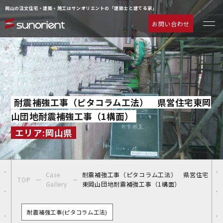
岡山の注文住宅・建築・施工はサンオリエントの「建築士と建てる家」
お問い合わせ
一級建築士の相談室
お客様の声
注文住宅について
動画ギャラリー
ラインナップ
よくあるご質問
耐震補強工事（ピタコラム工法） 県営住宅東岡
サービス
企業情報
山団地耐震補強工事（1構面）
施工事例
お知らせ
エリア:岡山県
物件情報
お問い合わせ
イベント情報
Case
耐震補強工事（ピタコラム工法） 県営住宅
TOP
Gallery
東岡山団地耐震補強工事（1構面）
耐震補強工事(ピタコラム工法)