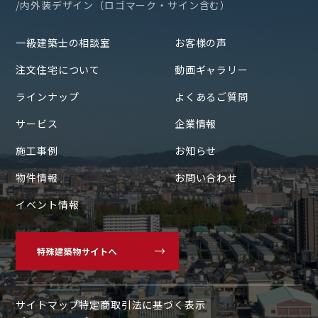
/内外装デザイン（ロゴマーク・サイン含む）
一級建築士の相談室
お客様の声
注文住宅について
動画ギャラリー
ラインナップ
よくあるご質問
サービス
企業情報
施工事例
お知らせ
物件情報
お問い合わせ
イベント情報
〒700-0822
岡山県岡山市北区表町1丁目7-36
サイトマップ
特定商取引法に基づく表示
SUNORIENT表町ビル3F