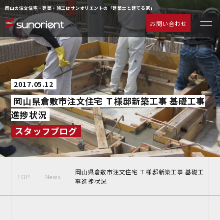
岡山の注文住宅・建築・施工はサンオリエントの「建築士と建てる家」
お問い合わせ
一級建築士の相談室
お客様の声
注文住宅について
動画ギャラリー
2017.05.12
ラインナップ
よくあるご質問
岡山県倉敷市注文住宅 Ｔ様邸新築工事 基礎工事
サービス
企業情報
進捗状況
施工事例
お知らせ
スタッフブログ
物件情報
お問い合わせ
イベント情報
岡山県倉敷市注文住宅 Ｔ様邸新築工事 基礎工
TOP
News
事進捗状況