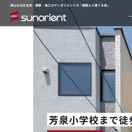
岡山の注文住宅・建築・施工はサンオリエントの「建築士と建てる家」
一級建築士の相談室
イベン
注文住宅について
お客様
ラインナップ
動画ギ
サービス
よくあ
施工事例
企業情
芳泉小学校まで徒
物件情報
お知ら