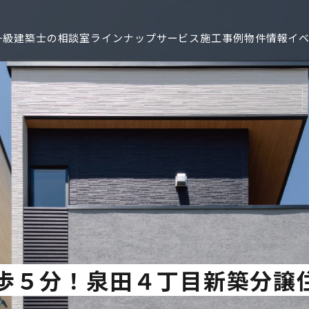
一級建築士の相談室
ラインナップ
サービス
施工事例
物件情報
イ
ト情報
お問い合わせ
お問い合わせ
の声
ャラリー
施工事例
るご質問
報
歩５分！泉田４丁目新築分譲
せ