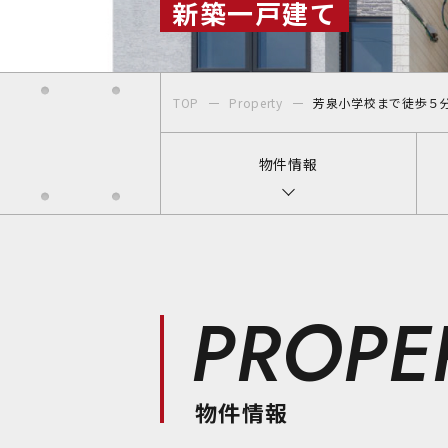
新築一戸建て
〒700-0822
岡山県岡山市北区表町1丁目7-36
TOP
Property
芳泉小学校まで徒歩５
SUNORIENT表町ビル3F
TEL:086-230-2600 / FAX:086-230-
物件情報
PROPE
物件情報