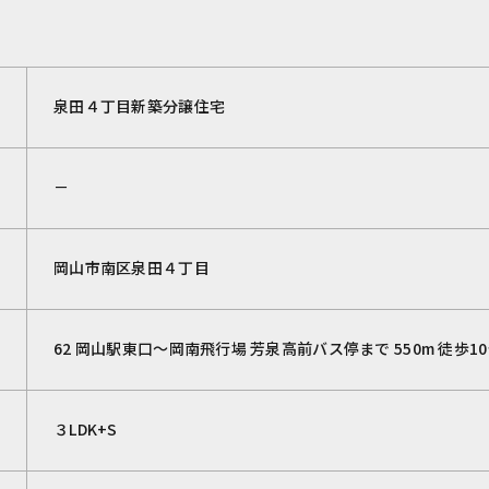
泉田４丁目新築分譲住宅
－
岡山市南区泉田４丁目
62 岡山駅東口～岡南飛行場 芳泉高前バス停まで 550m 徒歩1
３LDK+S