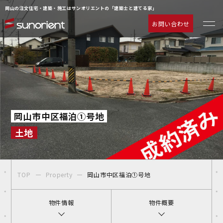
岡山の注文住宅・建築・施工はサンオリエントの「建築士と建てる家」
お問い合わせ
一級建築士の相談室
お客様の声
注文住宅について
動画ギャラリー
ラインナップ
よくあるご質問
サービス
企業情報
岡山市中区福泊①号地
施工事例
お知らせ
土地
物件情報
お問い合わせ
イベント情報
TOP
Property
岡山市中区福泊①号地
物件情報
物件概要