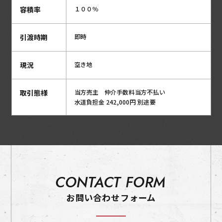
容積率
１００％
引渡時期
即時
現況
空き地
取引態様
当方売主 仲介手数料当方不払い
水道負担金 242,000円 別途要
CONTACT FORM
お問い合わせフォーム