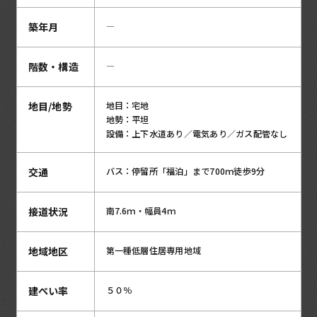
築年月
―
階数・構造
―
地目/地勢
地目：宅地
地勢：平坦
設備：上下水道あり／電気あり／ガス配管なし
交通
バス：停留所「福泊」まで700ｍ徒歩9分
接道状況
南7.6ｍ・幅員4ｍ
地域地区
第一種低層住居専用地域
建ぺい率
５０％