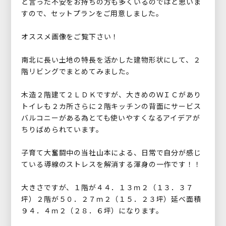
と言った不安をお持ちの方も多くいるのではと思いま
すので、セットプランをご用意しました。
オススメ画像をご覧下さい！
南北に長い土地の特長を活かした建物形状にして、２
階リビングでまとめてみました。
木造２階建て２ＬＤＫですが、大きめのＷＩＣがあり
トイレも２カ所さらに２階キッチンの背面にサービス
バルコニーがある為とても使いやすくなるアイデアが
ちりばめられています。
子育て大奮闘中の当社山本による、日常で自分が感じ
ている導線のストレスを解消する渾身の一作です！！
大きさですが、１階が４４．１３ｍ２（１３．３７
坪）２階が５０．２７ｍ２（１５．２３坪）延べ面積
９４．４ｍ２（２８．６坪）になります。