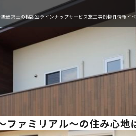
一級建築士の相談室
ラインナップ
サービス
施工事例
物件情報
イ
ト情報
お問い合わせ
お問い合わせ
の声
ャラリー
施工事例
るご質問
報
～ファミリアル～の住み心地
せ