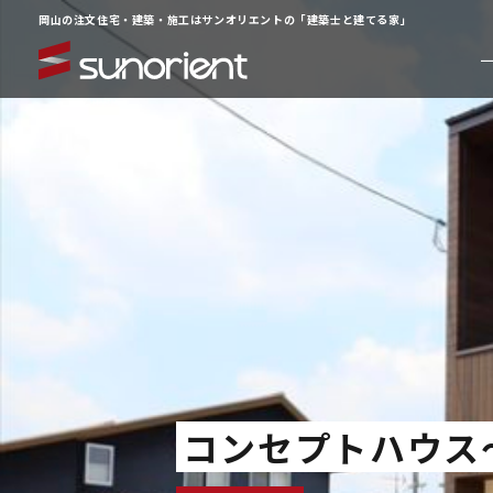
岡山の注文住宅・建築・施工はサンオリエントの「建築士と建てる家」
一級建築士の相談室
イベン
注文住宅について
お客様
ラインナップ
動画ギ
サービス
よくあ
施工事例
企業情
コンセプトハウス
物件情報
お知ら