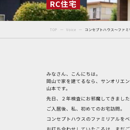
RC住宅
〒700-0822
岡山県岡山市北区表町1丁目7-36
TOP
Voice
コンセプトハウス～ファミ
SUNORIENT表町ビル3F
TEL:086-230-2600 / FAX:086-230-
みなさん、こんにちは。
岡山で家を建てるなら、サンオリエ
山本です。
先日、２年検査にお邪魔してきまし
ご入居後、私、初めてのお宅訪問。
コンセプトハウスのファミリアルをベ
お打ち合わせしていたころは、まだご