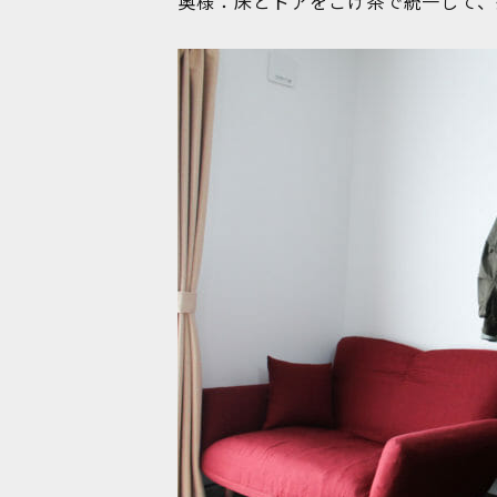
奥様：床とドアをこげ茶で統一して、