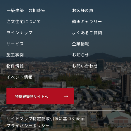
一級建築士の相談室
お客様の声
注文住宅について
動画ギャラリー
ラインナップ
よくあるご質問
サービス
企業情報
施工事例
お知らせ
物件情報
お問い合わせ
イベント情報
〒700-0822
岡山県岡山市北区表町1丁目7-36
SUNORIENT表町ビル3F
TEL:086-230-2600 / FAX:086-230-2601
サイトマップ
特定商取引法に基づく表示
プライバシーポリシー