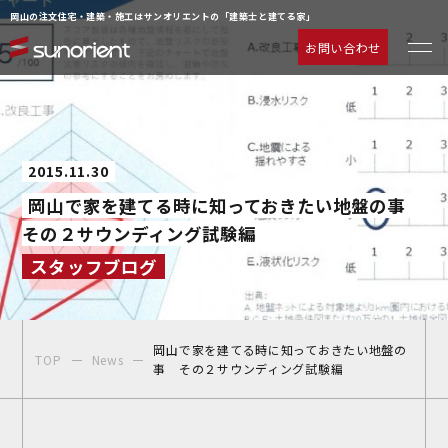
岡山の注文住宅・建築・施工はサンオリエントの「建築士と建てる家」
お問い合わせ
一級建築士の相談室
お客様の声
注文住宅について
動画ギャラリー
2015.11.30
ラインナップ
よくあるご質問
岡山で家を建てる時に知っておきたい地盤の事
サービス
企業情報
その２サウンディング試験編
施工事例
お知らせ
スタッフブログ
物件情報
お問い合わせ
イベント情報
岡山で家を建てる時に知っておきたい地盤の
TOP
News
事 その２サウンディング試験編