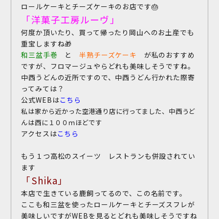
ロールケーキとチーズケーキのお店です🎂
「洋菓子工房ルーヴ」
何度か頂いたり、買って帰ったり岡山へのお土産でも
重宝しますね🎁
和三盆手巻
と
半熟チーズケーキ
が私のおすすめ
ですが、フロマージュやらどれも美味しそうですね。
中西うどんの近所ですので、中西うどん行かれた際寄
ってみては？
公式WEBは
こちら
私は家から近かった空港通り店に行ってました、中西うど
んは西に１００ｍほどです
アクセスは
こちら
もう１つ高松のスイーツ レストランも併設されてい
ます
「Shika」
本店で生きている鹿飼ってるので、この名前です。
ここも和三盆を使ったロールケーキとチーズスフレが
美味しいですがWEBを見るとどれも美味しそうですね