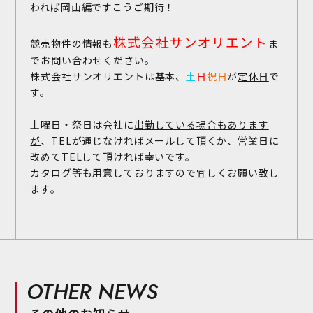
われば岡山編ですこうご期待！
株式会社サンオリエント
競売物件の情報も
ま
でお問い合わせください。
株式会社サンオリエントは基本、
土
日
祝日
が
定休日
で
す。
土曜日・祭日は会社に
出勤している場合もあります
が
、TELが通じなければメールして頂くか、営業日に
改めてTELして頂ければ幸いです。
カタログ等も用意しておりますので宜しくお願い致し
ます。
OTHER NEWS