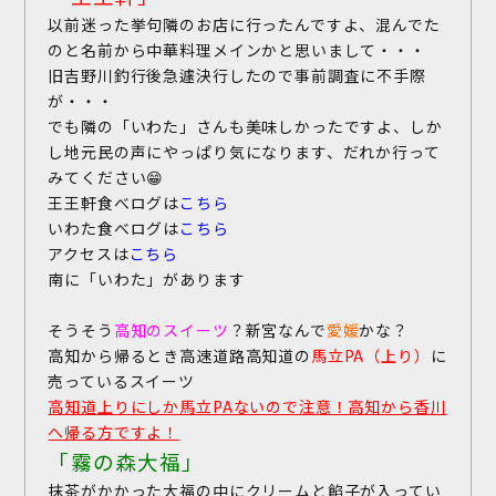
以前迷った挙句隣のお店に行ったんですよ、混んでた
のと名前から中華料理メインかと思いまして・・・
旧吉野川釣行後急遽決行したので事前調査に不手際
が・・・
でも隣の「いわた」さんも美味しかったですよ、しか
し地元民の声にやっぱり気になります、だれか行って
みてください😁
王王軒食べログは
こちら
いわた食べログは
こちら
アクセスは
こちら
南に「いわた」があります
そうそう
高知のスイーツ
？新宮なんで
愛媛
かな？
高知から帰るとき高速道路高知道の
馬立PA（上り）
に
売っているスイーツ
高知道上りにしか馬立PAないので注意！高知から香川
へ帰る方ですよ！
「霧の森大福」
抹茶がかかった大福の中にクリームと餡子が入ってい