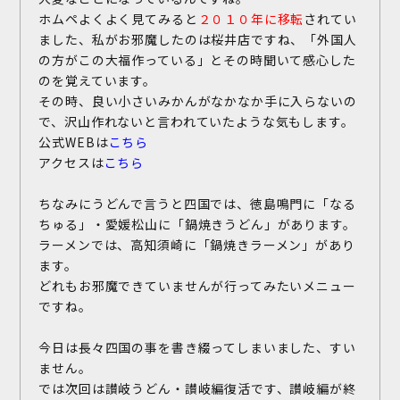
ホムペよくよく見てみると
２０１０年に移転
されてい
ました、私がお邪魔したのは桜井店ですね、「外国人
の方がこの大福作っている」とその時聞いて感心した
のを覚えています。
その時、良い小さいみかんがなかなか手に入らないの
で、沢山作れないと言われていたような気もします。
公式WEBは
こちら
アクセスは
こちら
ちなみにうどんで言うと四国では、徳島鳴門に「なる
ちゅる」・愛媛松山に「鍋焼きうどん」があります。
ラーメンでは、高知須崎に「鍋焼きラーメン」があり
ます。
どれもお邪魔できていませんが行ってみたいメニュー
ですね。
今日は長々四国の事を書き綴ってしまいました、すい
ません。
では次回は讃岐うどん・讃岐編復活です、讃岐編が終