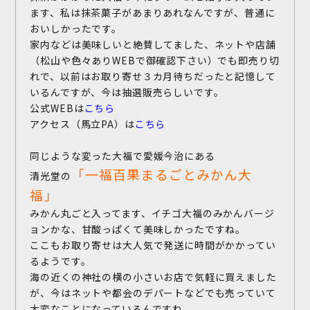
ます、私は抹茶菓子があまりあれなんですが、普通に
おいしかったです。
家内などは美味しいと絶賛してました、ネットや店舗
（松山や色々ありWEBで御確認下さい）でも即売り切
れで、以前はお取り寄せ３カ月待ちだったと記憶して
お問い合わせ
いるんですが、今は抽選販売らしいです。
公式WEBは
こちら
施工事例
お客様の声
アクセス（馬立PA）は
こちら
同じような変った大福で愛媛今治にある
「一福百果まるごとみかん大
清光堂の
福」
みかん丸ごと入ってます、イチゴ大福のみかんバージ
ョンかな、甘酸っぱくて美味しかったですね。
ここもお取り寄せは大人気で発送に時間がかかってい
るようです。
海の近くの神社の横の小さいお店で気軽に買えました
が、今はネットや都会のデパートなどでも売っていて
大変なことになっているんですね。