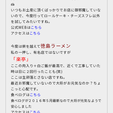
🍰
いつもお土産に頂くばっかりでお店に御邪魔していな
いので、今度行ってロールケーキ・チーズスフレ以外
を試してみたいですね。
公式WEBは
こちら
アクセスは
こちら
徳島ラーメン
今度は県を越えて
私の一押し、有名店ではないですが
「楽亭」
ここの肉入り＋白ご飯が最高で、近くで工事していた
時は日に２回行ったことも(笑)
ここは生卵落とさない店ですね。
最近お邪魔していないので大将がお元気なのか？ちょ
こっと心配です。
食べログは
こちら
食べログが２０１６年５月最新なので大将が元気なようで
安心しました
アクセスは
こちら