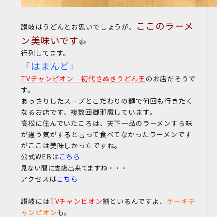
ここのラーメ
讃岐はうどんとお思いでしょうが、
ン美味いです
👍
行列してます。
「はまんど」
TVチャンピオン 初代さぬきうどん王
のお店だそうで
す。
あっさりしたスープとこだわりの麺で何回も行きたく
なるお店です、複数回御邪魔しています。
高松に住んでいたころは、天下一品のラーメンすら味
が違う気がすると言って食べてなかったラーメンです
がここは美味しかったですね。
公式WEBは
こちら
見ない間に支店出来てますね・・・
アクセスは
こちら
讃岐には
TVチャンピオン
割といるんですよ、
ケーキチ
ャンピオン
も。