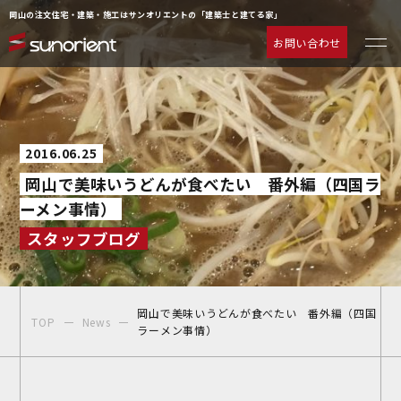
岡山の注文住宅・建築・施工はサンオリエントの「建築士と建てる家」
お問い合わせ
一級建築士の相談室
お客様の声
注文住宅について
動画ギャラリー
2016.06.25
ラインナップ
よくあるご質問
岡山で美味いうどんが食べたい 番外編（四国ラ
サービス
企業情報
ーメン事情）
施工事例
お知らせ
スタッフブログ
物件情報
お問い合わせ
イベント情報
岡山で美味いうどんが食べたい 番外編（四国
TOP
News
ラーメン事情）