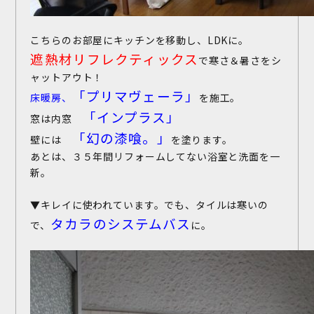
こちらのお部屋にキッチンを移動し、LDKに。
遮熱材リフレクティックス
で寒さ＆暑さをシ
ャットアウト！
「プリマヴェーラ
」
床暖房、
を施工。
「インプラス」
窓は内窓
「幻の漆喰。
」
壁には
を塗ります。
あとは、３５年間リフォームしてない浴室と洗面を一
新。
▼キレイに使われています。でも、タイルは寒いの
タカラのシステムバス
で、
に。