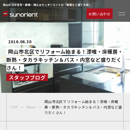
岡山の注文住宅・建築・施工はサンオリエントの「建築士と建てる家」
お問い合わせ
一級建築士の相談室
お客様の声
2016.06.30
注文住宅について
動画ギャラリー
岡山市北区でリフォーム始まる！漆喰・床暖房・
ラインナップ
よくあるご質問
断熱・タカラキッチン＆バス・内窓など盛りだく
サービス
企業情報
さん！
施工事例
お知らせ
スタッフブログ
物件情報
お問い合わせ
イベント情報
岡山市北区でリフォーム始まる！漆喰・床暖
TOP
News
房・断熱・タカラキッチン＆バス・内窓など盛
りだくさん！