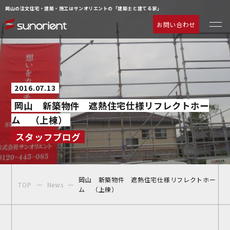
岡山の注文住宅・建築・施工はサンオリエントの「建築士と建てる家」
お問い合わせ
一級建築士の相談室
お客様の声
注文住宅について
動画ギャラリー
2016.07.13
ラインナップ
よくあるご質問
岡山 新築物件 遮熱住宅仕様リフレクトホー
サービス
企業情報
ム （上棟）
施工事例
お知らせ
スタッフブログ
物件情報
お問い合わせ
イベント情報
岡山 新築物件 遮熱住宅仕様リフレクトホー
TOP
News
ム （上棟）