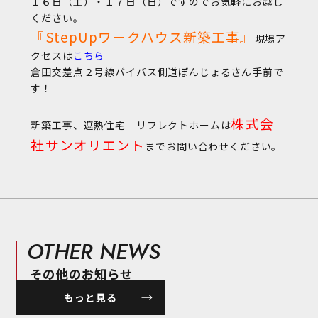
１６日（土）・１７日（日）ですのでお気軽にお越し
ください。
『StepUpワークハウス新築工事』
現場ア
クセスは
こちら
倉田交差点２号線バイパス側道ぼんじょるさん手前で
す！
株式会
新築工事、遮熱住宅 リフレクトホームは
社サンオリエント
までお問い合わせください。
OTHER NEWS
その他のお知らせ
もっと見る