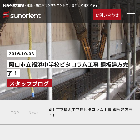
岡山の注文住宅・建築・施工はサンオリエントの「建築士と建てる家」
お問い合わせ
一級建築士の相談室
お客様の声
注文住宅について
動画ギャラリー
2016.10.08
ラインナップ
よくあるご質問
岡山市立福浜中学校ピタコラム工事 鋼板建方完
サービス
企業情報
了！
施工事例
お知らせ
スタッフブログ
物件情報
お問い合わせ
イベント情報
岡山市立福浜中学校ピタコラム工事 鋼板建方完
TOP
News
了！