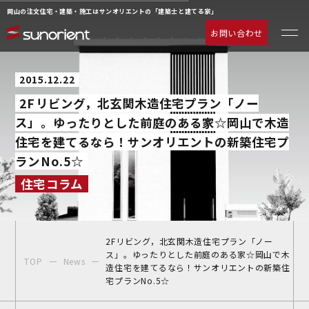
岡山の注文住宅・建築・施工はサンオリエントの「建築士と建てる家」
お問い合わせ
一級建築士の相談室
お客様の声
2015.12.22
注文住宅について
2Fリビング，北玄関木造住宅プラン「ノー
動画ギャラリー
ス」。ゆったりとした前庭のある家☆岡山で木造
ラインナップ
よくあるご質問
住宅を建てるなら！サンオリエントの新築住宅プ
サービス
企業情報
ランNo.5☆
施工事例
お知らせ
住宅コラム
物件情報
お問い合わせ
イベント情報
2Fリビング，北玄関木造住宅プラン「ノー
ス」。ゆったりとした前庭のある家☆岡山で木
TOP
News
造住宅を建てるなら！サンオリエントの新築住
宅プランNo.5☆