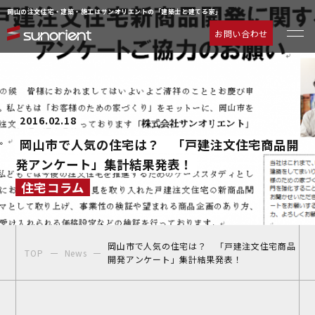
岡山の注文住宅・建築・施工はサンオリエントの「建築士と建てる家」
お問い合わせ
一級建築士の相談室
お客様の声
注文住宅について
動画ギャラリー
2016.02.18
ラインナップ
よくあるご質問
岡山市で人気の住宅は？ 「戸建注文住宅商品開
サービス
企業情報
発アンケート」集計結果発表！
施工事例
お知らせ
住宅コラム
物件情報
お問い合わせ
イベント情報
岡山市で人気の住宅は？ 「戸建注文住宅商品
TOP
News
開発アンケート」集計結果発表！