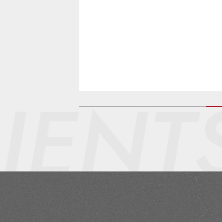
事務所を建てた
容院を新築！オ
てて良かったこ
】
ENT
S