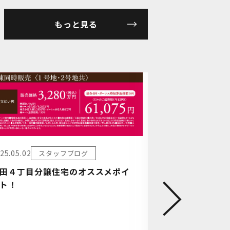
もっと見る
25.05.02
スタッフブログ
2024.12.27
ス
田４丁目分譲住宅のオススメポイ
年末年始休業
ト！