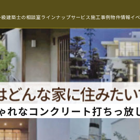
一級建築士の相談室
ラインナップ
サービス
施工事例
物件情報
イ
ト情報
お問い合わせ
お問い合わせ
の声
ャラリー
施工事例
るご質問
ゃれなコンクリート打ちっ放
報
せ