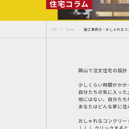
住宅コラム
〒700-0822
岡山県岡山市北区表町1丁目7-36
TOP
News
施工事例⑤：おしゃれなコ
SUNORIENT表町ビル3F
TEL:086-230-2600 / FAX:086-230-
岡山で注文住宅の設計
少しくらい時間がかか
自分たちの気に入った
他にはない、自分たち
あなたはどんな家に住
おしゃれなコンクリー
↓↓↓ クリックすると