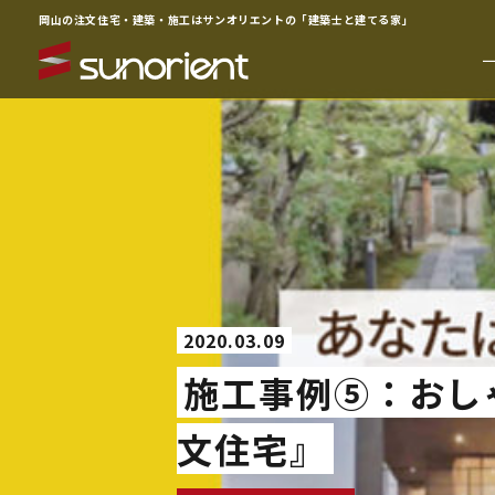
岡山の注文住宅・建築・施工はサンオリエントの「建築士と建てる家」
一級建築士の相談室
イベン
注文住宅について
お客様
ラインナップ
動画ギ
2020.03.09
サービス
よくあ
施工事例⑤：おし
施工事例
企業情
文住宅』
物件情報
お知ら